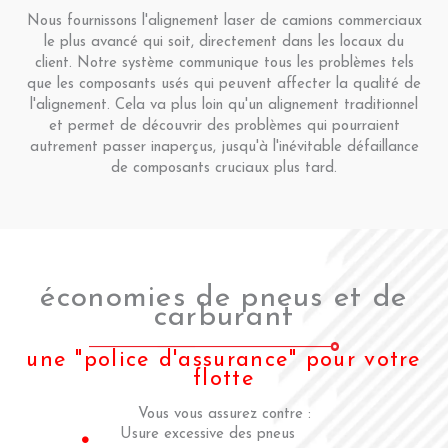
Nous fournissons l'alignement laser de camions commerciaux
le plus avancé qui soit, directement dans les locaux du
client. Notre système communique tous les problèmes tels
que les composants usés qui peuvent affecter la qualité de
l'alignement. Cela va plus loin qu'un alignement traditionnel
et permet de découvrir des problèmes qui pourraient
autrement passer inaperçus, jusqu'à l'inévitable défaillance
de composants cruciaux plus tard.
économies de pneus et de
carburant
une "police d'assurance" pour votre
flotte
Vous vous assurez contre :
Usure excessive des pneus