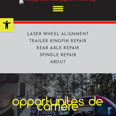
Skip
to
content
Open toolbar
LASER WHEEL ALIGNMENT
TRAILER KINGPIN REPAIR
REAR AXLE REPAIR
SPINDLE REPAIR
ABOUT
opportunités de
carrière