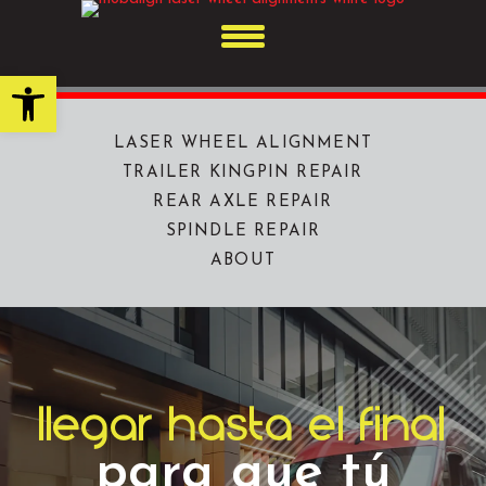
Skip
to
content
Open toolbar
LASER WHEEL ALIGNMENT
TRAILER KINGPIN REPAIR
REAR AXLE REPAIR
SPINDLE REPAIR
ABOUT
llegar hasta el final
para que tú