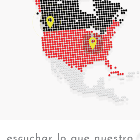
Más
información
>
Más
información
>
escuchar lo que nuestro