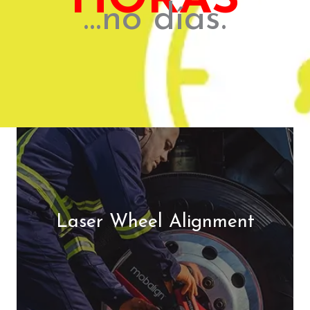
HORAS
...no días.
Laser Wheel Alignment