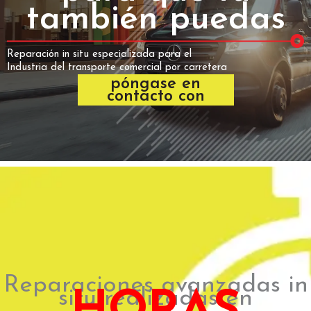
también puedas
Reparación in situ especializada para el
Industria del transporte comercial por carretera
póngase en
contacto con
Reparaciones avanzadas in
situ realizadas en