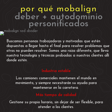
por qué mobalign
deber + autodominio
personificados
Buscamos personas trabajadoras y motivadas que estén
dispuestas a llegar hasta el final para resolver problemas que
otros no pueden resolver. Somos una raza diferente, que lleva
nuestra tecnología y técnicas probadas a nuestros clientes allí
donde estén.
Industria estable
Los camiones comerciales mantienen el mundo en
movimiento, y siempre necesitarán su ayuda para
mantenerse en la carretera.
Más tiempo de calidad
Gestione su propio horario, sin dejar de ser flexible, para
atender a los clientes.