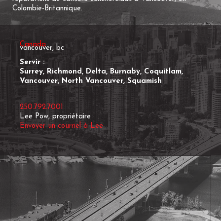
Colombie-Britannique.
Canada
vancouver, bc
Servir :
Surrey, Richmond, Delta, Burnaby, Coquitlam,
Vancouver, North Vancouver, Squamish
250.792.7001
Lee Pow, propriétaire
Envoyer un courriel à Lee